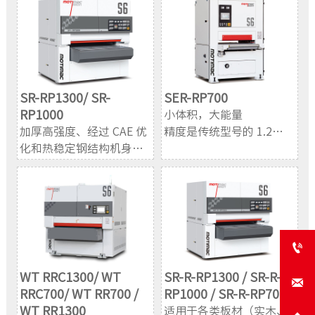
SR-RP1300/ SR-
SER-RP700
RP1000
小体积，大能量
加厚高强度、经过 CAE 优
精度是传统型号的 1.2
化和热稳定钢结构机身以
倍。强悍马力，大砂削量
及选用国际品牌配件，实
可满足强力定厚砂光需
现出众的坚固性和可靠
求。
性。
满足多样化部件砂光
适用于木业行业、建筑行
适用于木业行业、建筑行
业、电子行业、风电行
业、电子行业、风电行

业、木塑行业等。
业、木塑行业等。
​WT RRC1300/ WT
SR-R-RP1300 / SR-R-

RRC700/ WT RR700 /
RP1000 / SR-R-RP700
WT RR1300
适用于各类板材（实木、