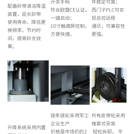
开关手柄
件稳定可靠；
配备砂带清洁降温
符合欧盟CE认证。
西门子PLC可实
装置，延长砂带
一键启动；
现总控远程
使用寿命，降低更
10寸触摸屏控制，
通讯；可兼容性
换频率，节约时
方便快捷。
更强。
间，提高砂光效
果。
链条链轮采用军工
所有皮带轮采用
企业生产
锥套式安装
升降系统采用内置
价格是市场价的2
轻松拆卸， 平