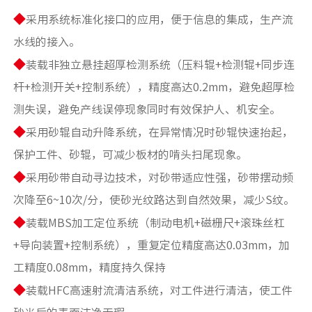
◆
采用系统标准化接口的应用，便于信息的集成，生产流
水线的接入。
◆
装载非独立悬挂超厚检测系统（压料辊+检测辊+同步连
杆+检测开关+控制系统），精度高达0.2mm，避免超厚检
测失误，避免产线误停现象同时有效保护人、机安全。
◆
采用砂辊自动升降系统，在异常情况时砂辊快速抬起，
保护工件、砂辊，可减少板材的啃头扫尾现象。
◆
采用砂带自动寻边技术，对砂带适应性强，砂带摆动频
次降至6~10次/分，使砂光纹路达到自然效果，减少S纹。
◆
装载MBS加工定位系统（制动电机+磁栅尺+滚珠丝杠
+导向装置+控制系统），重复定位精度高达0.03mm，加
工精度0.08mm，精度持久保持
◆
装载HFC高速射流清洁系统，对工件进行清洁，使工件