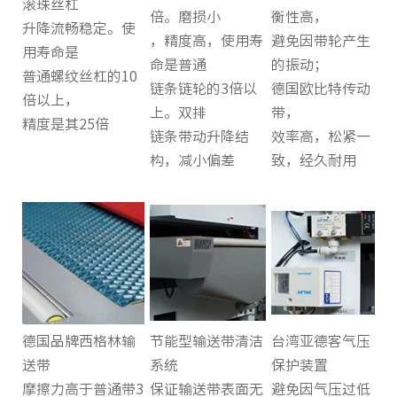
滚珠丝杠
倍。磨损小
衡性高，
升降流畅稳定。使
，精度高，使用寿
避免因带轮产生
用寿命是
命是普通
的振动；
普通螺纹丝杠的10
链条链轮的3倍以
德国欧比特
传动
倍以上，
上。双排
带
，
精度是其25倍
链条带动升降结
效率高，松紧一
构，减小偏差
致，经久耐用
德国品牌西格林输
节能型输送带清洁
台湾亚德客气压
送带
系统
保护装置
摩擦力高于普通带3
保证输送带表面无
避免因气压过低