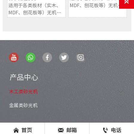

适用于各类板材（实木、
MDF、刨花板等）无机板
MDF、刨花板等）无机板
（硅酸盖板、玻镁板、抗
（硅酸盖板、玻镁板、抗
倍特板等）定厚及表面精
倍特板等）定厚及表面精
细砂光
细砂光
产品中心
木工类砂光机

金属类砂光机




首页
邮箱
电话