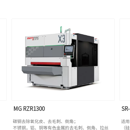
MG RZR1300
SR-
RP
碳钢去除氧化皮、去毛刺、倒角；
适用
不锈钢，铝、铜等有色金属的去毛刺、倒角、拉丝
（硅