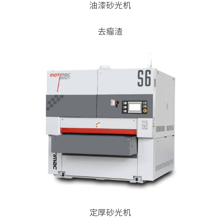
油漆砂光机
去瘤渣
定厚砂光机