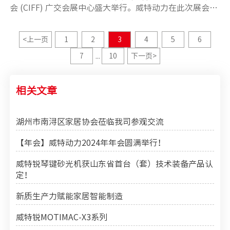
会 (CIFF) 广交会展中心盛大举行。威特动力在此次展会上
精彩亮相，为观众带来了一场技术与创新的视觉盛宴。
<
上一页
1
2
3
4
5
6
7
10
下一页
>
...
相关文章
湖州市南浔区家居协会莅临我司参观交流
【年会】威特动力2024年年会圆满举行！
威特锐琴键砂光机获山东省首台（套）技术装备产品认
定！
新质生产力赋能家居智能制造
威特锐MOTIMAC-X3系列